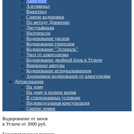
Аквилонг
Алгоминал
Вивитрол
Снятие кодировки
По методу Довженко
Дисульфирам
Налтрексон
Кодирование уколом
Кодирование гипнозом
Кодирование "Эспераль"
Укол от алкоголизма
Кодирование двойной блок в Угличе
Вшивание ампулы
Кодирование иглоукалыванием
Анонимное кодирование от алкоголизма
Детоксикация
На дому
На дому в ночное время
В стационарных условиях
Индивидуальная консультация
Снятие ломки
Кодирование от запоя
в Угличе от 3000 руб.