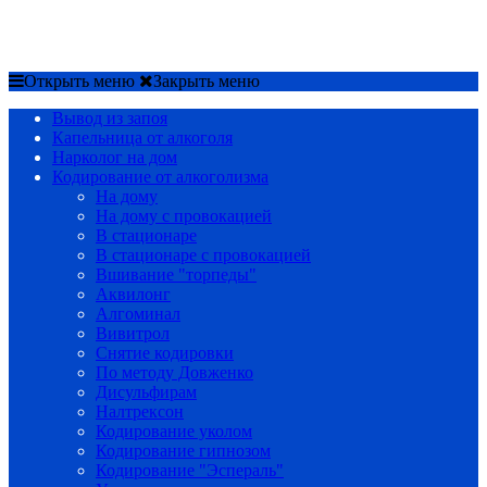
Срочный вызов
8(4852)33-44-03
Открыть меню
Закрыть меню
Вывод из запоя
Капельница от алкоголя
Нарколог на дом
Кодирование от алкоголизма
На дому
На дому с провокацией
В стационаре
В стационаре с провокацией
Вшивание "торпеды"
Аквилонг
Алгоминал
Вивитрол
Снятие кодировки
По методу Довженко
Дисульфирам
Налтрексон
Кодирование уколом
Кодирование гипнозом
Кодирование "Эспераль"